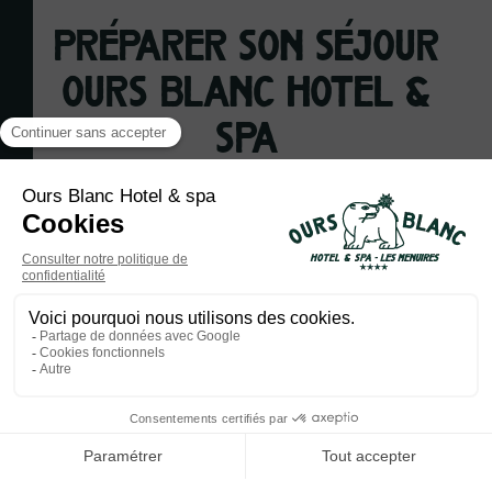
PRÉPARER SON SÉJOUR
Ours Blanc Hotel &
Spa
Informations générales
Puis-je bénéficier d'un code
promotionnel pour réserver ?
Réservez en direct et profitez de -10% sur votre séjour avec le
code
OURSBLANC.
Quels sont les autres services de