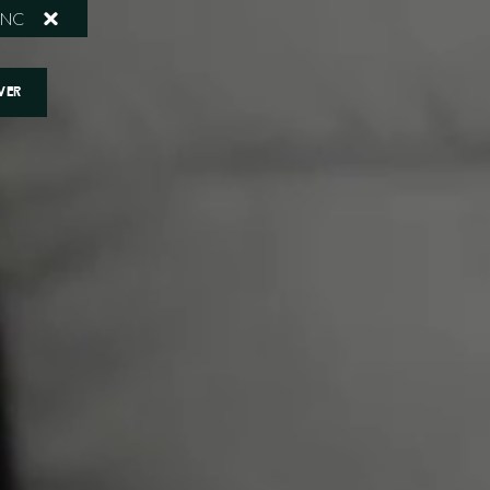
ANC
VER