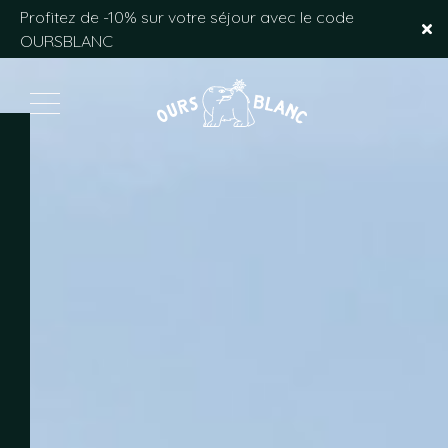
L'Hôtel
Profitez de -10% sur votre séjour avec le code
OURSBLANC