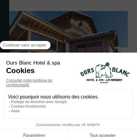
La situation de l’Ours Blanc Hotel & Spa est idéale. Vous séjournez au
pied des pistes du domaine skiable des 3 Vallées, tout en bénéficiant du
calme et de l’altitude du quartier Reberty des Menuires.
Rénové en 2021, l’hôtel 4 étoiles conserve son aura, celle d’un grand
chalet chaleureux au charme intemporel. Laissez-vous surprendre par
sa vue panoramique et dégagée sur les 2 sommets environnants.